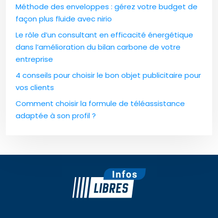
Méthode des enveloppes : gérez votre budget de
façon plus fluide avec nirio
Le rôle d’un consultant en efficacité énergétique
dans l’amélioration du bilan carbone de votre
entreprise
4 conseils pour choisir le bon objet publicitaire pour
vos clients
Comment choisir la formule de téléassistance
adaptée à son profil ?