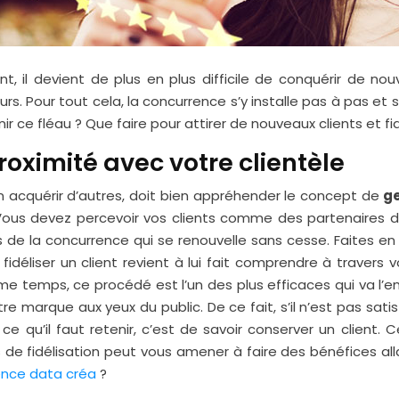
, il devient de plus en plus difficile de conquérir de nouv
urs.
Pour tout cela, la concurrence s’y installe pas à pas et
enir ce fléau ? Que faire pour attirer de nouveaux clients et f
oximité avec votre clientèle
 en acquérir d’autres, doit bien appréhender le concept de
ge
Vous devez percevoir vos clients comme des partenaires d’a
s de la concurrence qui se renouvelle sans cesse. Faites e
fidéliser un client revient à lui fait comprendre à travers v
ême temps, ce procédé est l’un des plus efficaces qui va l’
e marque aux yeux du public. De ce fait, s’il n’est pas sat
 ce qu’il faut retenir, c’est de savoir conserver un client.
de fidélisation peut vous amener à faire des bénéfices all
nce data créa
?