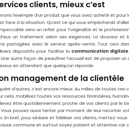
ervices clients, mieux c’est
 Prenons l’exemple d’un produit que vous avez acheté et pour 
t face à la situation. Qu’est ce qui vous empêcherait d’aller
mpeccable sera un reflet pour l’originalité et le professio
d’eux un traitement selon ses exigences. La douceur et l
re partagées avec le service après-vente. Tout ceci dan
ers dispositifs pour faciliter la
communication digitale
. Une autre façon de peaufiner l’accueil est de proposer un s
cessus en attendant que quelqu’un réponde.
bon management de la clientèle
quérir d’autres, c’est encore mieux. Au milieu de toutes ces co
our cela, mobilisez toutes vos ressources financières, hum
vez être quotidiennement proche de vos clients par le bi
 Vous pouvez aussi tenter par moment de leur raconter votr
x.
En bref, pour séduire et fidéliser vos clients, mettez-vous 
la cause commune et surtout soyez patient et attentive ca