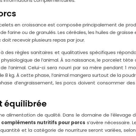
s informations complémentaires.
orcs
rcelets en croissance est composée principalement de produi
de farine ou de granulés. Les céréales, les huiles de graisse
doit recevoir plusieurs repas par jour.
à des règles sanitaires et qualitatives spécifiques répondan
la physiologique de l’animal. À sa naissance, le porcelet tè
l’animal. Celui-ci sera nourri par sa mère pendant 1 mois. 
s de 8 kg. À cette phase, l’animal mangera surtout de la pou
n phase d’engraissement, les porcs doivent consommer de
t équilibrée
’une alimentation de qualité. Dans le domaine de l’élevage 
x
compléments nutritifs pour porcs
s’avère nécessaire. L
quantité et la catégorie de nourriture seront variées, selo