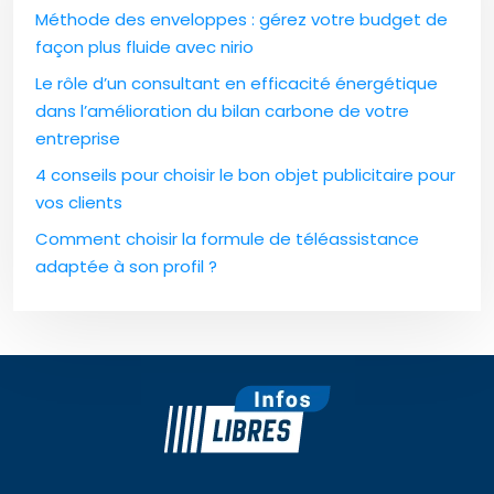
Méthode des enveloppes : gérez votre budget de
façon plus fluide avec nirio
Le rôle d’un consultant en efficacité énergétique
dans l’amélioration du bilan carbone de votre
entreprise
4 conseils pour choisir le bon objet publicitaire pour
vos clients
Comment choisir la formule de téléassistance
adaptée à son profil ?