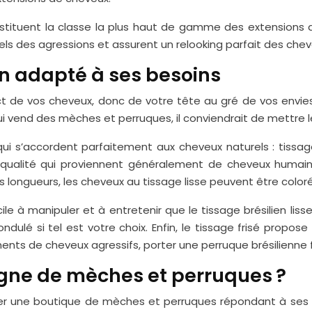
nstituent la classe la plus haut de gamme des extensions 
els des agressions et assurent un relooking parfait des che
ien adapté à ses besoins
 de vos cheveux, donc de votre tête au gré de vos envies 
qui vend des mèches et perruques, il conviendrait de mettre l
qui s’accordent parfaitement aux cheveux naturels : tissage 
qualité qui proviennent généralement de cheveux humains.
s longueurs, les cheveux au tissage lisse peuvent être coloré
e à manipuler et à entretenir que le tissage brésilien lisse.
dulé si tel est votre choix. Enfin, le tissage frisé propose
ents de cheveux agressifs, porter une perruque brésilienne fr
igne de mèches et perruques ?
ouver une boutique de mèches et perruques répondant à ses