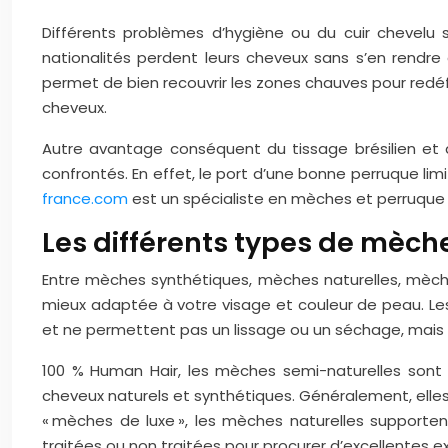
Différents problèmes d’hygiène ou du cuir chevelu 
nationalités perdent leurs cheveux sans s’en rendre
permet de bien recouvrir les zones chauves pour redéfi
cheveux.
Autre avantage conséquent du tissage brésilien et d
confrontés. En effet, le port d’une bonne perruque limi
france.com
est un spécialiste en mèches et perruque 
Les différents types de mèch
Entre mèches synthétiques, mèches naturelles, mèches
mieux adaptée à votre visage et couleur de peau. Le
et ne permettent pas un lissage ou un séchage, mais 
100 % Human Hair, les mèches semi-naturelles son
cheveux naturels et synthétiques. Généralement, elle
« mèches de luxe », les mèches naturelles supporten
traitées ou non traitées pour procurer d’excellentes 