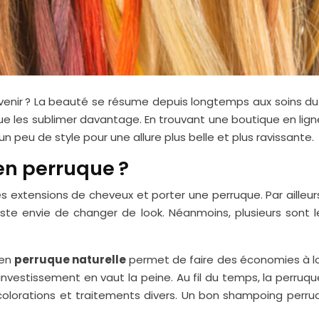
evenir ? La beauté se résume depuis longtemps aux soins d
ue les sublimer davantage. En trouvant une boutique en lig
un peu de style pour une allure plus belle et plus ravissante.
en perruque ?
 des extensions de cheveux et porter une perruque. Par aill
t juste envie de changer de look. Néanmoins, plusieurs so
 en
perruque naturelle
permet de faire des économies à lo
nvestissement en vaut la peine. Au fil du temps, la perru
colorations et traitements divers. Un bon shampoing perru