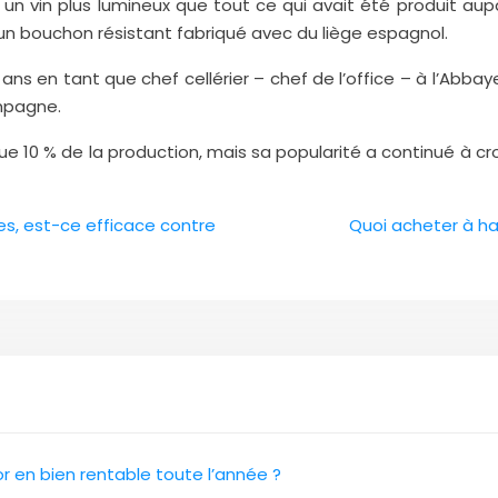
e un vin plus lumineux que tout ce qui avait été produit aup
t un bouchon résistant fabriqué avec du liège espagnol.
 en tant que chef cellérier – chef de l’office – à l’Abbaye d
ampagne.
ue 10 % de la production, mais sa popularité a continué à cro
les, est-ce efficace contre
Quoi acheter à h
 en bien rentable toute l’année ?