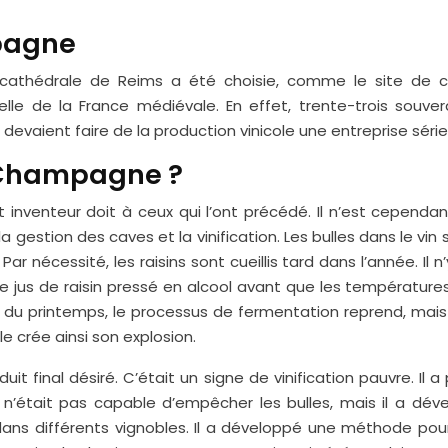
mpagne
thédrale de Reims a été choisie, comme le site de c
elle de la France médiévale. En effet, trente-trois souv
ient faire de la production vinicole une entreprise sérieus
 Champagne ?
venteur doit à ceux qui l’ont précédé. Il n’est cepend
a gestion des caves et la vinification. Les bulles dans le vi
 nécessité, les raisins sont cueillis tard dans l’année. Il
le jus de raisin pressé en alcool avant que les températur
u printemps, le processus de fermentation reprend, mais ce
e crée ainsi son explosion.
duit final désiré. C’était un signe de vinification pauvre.
Il n’était pas capable d’empêcher les bulles, mais il a dé
 dans différents vignobles. Il a développé une méthode pour 