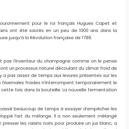
ouronnement pour le roi français Hugues Capet et
erains ont été sacrés en un peu de 1000 ans dans la
e jusqu’à la Révolution française de 1789.
ant pas l’inventeur du champagne comme on le pense
n sont un processus naturel découlant du climat froid de
 n’y a pas assez de temps aux levures présentes sur les
es hivernales froides n’interrompent temporairement le
tte fois dans la bouteille. La nouvelle fermentation
 Il a passé beaucoup de temps à essayer d’empêcher les
veloppé l’art du mélange. Il a non seulement mélangé
presser les raisins noirs pour produire un jus blanc, a