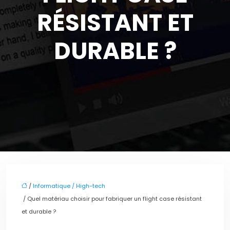
RÉSISTANT ET
DURABLE ?
/
Informatique / High-tech
/ Quel matériau choisir pour fabriquer un flight case résistant
et durable ?