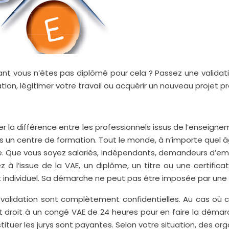
 vous n’êtes pas diplômé pour cela ? Passez une validatio
n, légitimer votre travail ou acquérir un nouveau projet pr
ier la différence entre les professionnels issus de l’enseig
ns un centre de formation. Tout le monde, à n’importe quel â
ée. Que vous soyez salariés, indépendants, demandeurs d’emp
 à l’issue de la VAE, un diplôme, un titre ou une certifica
oit individuel. Sa démarche ne peut pas être imposée par une 
alidation sont complètement confidentielles. Au cas où c’es
 ont droit à un congé VAE de 24 heures pour en faire la dé
tituer les jurys sont payantes. Selon votre situation, des o