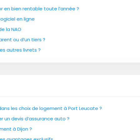
 en bien rentable toute l’année ?
ogiciel en ligne
 de la NAO
rent ou d’un tiers ?
es autres livrets ?
 dans les choix de logement à Port Leucate ?
cer un devis d’assurance auto ?
ment à Dijon ?
des avantages exclusifs