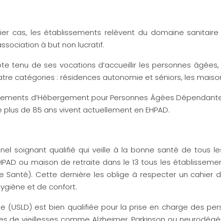
er cas, les établissements relèvent du domaine sanitaire
ociation à but non lucratif.
te tenu de ses vocations d’accueillir les personnes âgées
atre catégories : résidences autonomie et séniors, les mais
ssements d’Hébergement pour Personnes Âgées Dépendantes) 
e plus de 85 ans vivent actuellement en EHPAD.
el soignant qualifié qui veille à la bonne santé de tous l
EHPAD ou maison de retraite dans le 13 tous les établissemen
 Santé). Cette dernière les oblige à respecter un cahier d
hygiène et de confort.
rée (USLD) est bien qualifiée pour la prise en charge des 
s de vieillesses comme Alzheimer, Parkinson ou neurodégéné