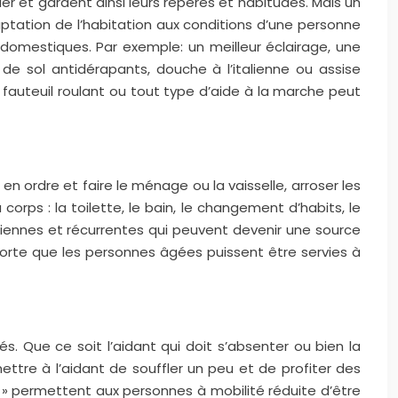
ier et gardent ainsi leurs repères et habitudes. Mais un
tation de l’habitation aux conditions d’une personne
 domestiques. Par exemple: un meilleur éclairage, une
 sol antidérapants, douche à l’italienne ou assise
 fauteuil roulant ou tout type d’aide à la marche peut
en ordre et faire le ménage ou la vaisselle, arroser les
rps : la toilette, le bain, le changement d’habits, le
diennes et récurrentes qui peuvent devenir une source
orte que les personnes âgées puissent être servies à
 Que ce soit l’aidant qui doit s’absenter ou bien la
ttre à l’aidant de souffler un peu et de profiter des
it » permettent aux personnes à mobilité réduite d’être