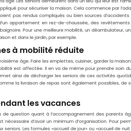
d âge. Les seniors demeurent dans un lieu qui leur est famil
ppliqué pour sécuriser la maison. Cela commence par l’adap
 soient pas rendus compliqués ou bien sources d’accidents
 d’un appartement en rez-de-chaussée, des revêtements de
baignoire. Pour une meilleure mobilité, un déambulateur, un
ison et dans le jardin, par exemple.
es à mobilité réduite
roisième âge. Faire les emplettes, cuisiner, garder la maison 
ité est affectée. Il en va de même pour prendre soin du co
rmet ainsi de décharger les seniors de ces activités quoti
comme la livraison de repas sont également possibles, de s
endant les vacances
s de question quant à l’accompagnement des parents âgés.
 nécessaire d’avoir un minimum d’organisation. Pour perme
ux seniors. Les formules «accueil de jour» ou «accueil de nu