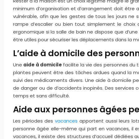
Rester à la maison est un choix légitime malgré le gran
minimum d’organisation et d’arrangement doit être a
vulnérable, afin que les gestes de tous les jours ne
rampe d’escalier ou bien tout simplement le choix
ergonomique si la salle de bain ne dispose que d’une 
être utiles pour sécuriser les déplacements dans la ma
L’aide à domicile des personn
Une
aide à domicile
facilite la vie des personnes du t
plantes peuvent être des tâches ardues quand la mobil
suivi des médicaments divers. Une aide à domicile pe
de danger ou de d’accidents inopinés. Des services 
temps et sans difficulté.
Aide aux personnes âgées p
Les périodes des
vacances
apportent aussi leurs lot
personne âgée elle-même qui part en vacances, il est
vacances, il existe des structures d’accueil dédiées a