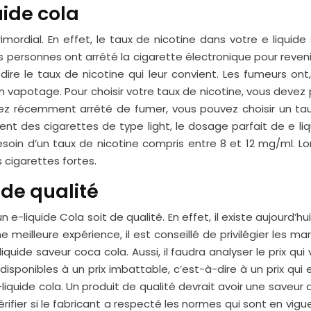
uide cola
imordial. En effet, le taux de nicotine dans votre e liqui
rs personnes ont arrêté la cigarette électronique pour rev
-dire le taux de nicotine qui leur convient. Les fumeurs on
’un vapotage. Pour choisir votre taux de nicotine, vous d
vez récemment arrêté de fumer, vous pouvez choisir un ta
 des cigarettes de type light, le dosage parfait de e liq
in d’un taux de nicotine compris entre 8 et 12 mg/ml. Lors
cigarettes fortes.
 de qualité
e-liquide Cola soit de qualité. En effet, il existe aujourd’h
ne meilleure expérience, il est conseillé de privilégier les
uide saveur coca cola. Aussi, il faudra analyser le prix qui
isponibles à un prix imbattable, c’est-à-dire à un prix qu
-liquide cola. Un produit de qualité devrait avoir une saveur
rifier si le fabricant a respecté les normes qui sont en vigueu