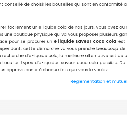
ent conseillé de choisir les bouteilles qui sont en conformit
rer facilement un e liquide cola de nos jours. Vous avez au
ans une boutique physique qui va vous proposer plusieurs g
lace pour se procurer un
e liquide saveur coca cola
est l
t. Cependant, cette démarche va vous prendre beaucoup de 
echerche d’e-liquide cola, la meilleure alternative est de c
us les types d’e-liquides saveur coca cola possible. De pl
us approvisionner à chaque fois que vous le voulez.
Réglementation et mutuel