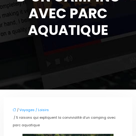
AVEC PARC
AQUATIQUE
/
Voyages / Loisirs
/ 5 raisons qui expliquent la convivialité d’un camping avec
parc aquatique