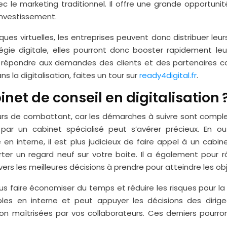
 marketing traditionnel. Il offre une grande opportunité 
investissement.
es virtuelles, les entreprises peuvent donc distribuer leurs
e digitale, elles pourront donc booster rapidement leur c
 répondre aux demandes des clients et des partenaires c
s la digitalisation, faites un tour sur
ready4digital.fr
.
net de conseil en digitalisation 
urs de combattant, car les démarches à suivre sont complexe
par un cabinet spécialisé peut s’avérer précieux. En out
 en interne, il est plus judicieux de faire appel à un cabin
ter un regard neuf sur votre boite. Il a également pou
ers les meilleures décisions à prendre pour atteindre les obj
ous faire économiser du temps et réduire les risques pour l
bles en interne et peut appuyer les décisions des dirige
 maîtrisées par vos collaborateurs. Ces derniers pourron