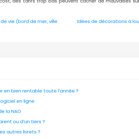
ost, des tarifs trop bas peuvent cacher de mauvaises surp
.
 de vie (bord de mer, ville
Idées de décorations à lou
 en bien rentable toute l’année ?
ogiciel en ligne
 de la NAO
rent ou d’un tiers ?
es autres livrets ?