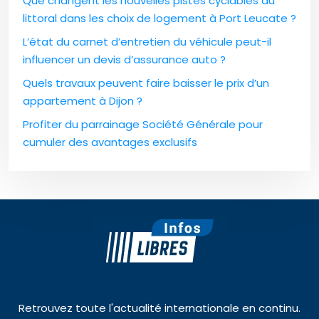
Que changent les nouvelles pistes cyclables du
littoral dans les choix de logement à Port Leucate ?
L’état du carnet d’entretien du véhicule peut-il
influencer un devis d’assurance auto ?
Quels travaux peuvent faire baisser le prix d’un
appartement à Dijon ?
Profiter du parrainage Société Générale pour
cumuler des avantages exclusifs
Retrouvez toute l'actualité internationale en continu.