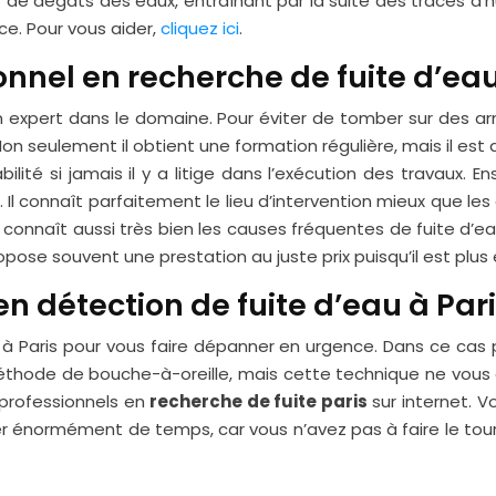
de dégâts des eaux, entraînant par la suite des traces d’hu
nce. Pour vous aider,
cliquez ici
.
nnel en recherche de fuite d’ea
 expert dans le domaine. Pour éviter de tomber sur des arna
on seulement il obtient une formation régulière, mais il est 
bilité si jamais il y a litige dans l’exécution des travaux. E
l connaît parfaitement le lieu d’intervention mieux que les 
. Il connaît aussi très bien les causes fréquentes de fuite d’
opose souvent une prestation au juste prix puisqu’il est plus
 détection de fuite d’eau à Paris
à Paris pour vous faire dépanner en urgence. Dans ce cas pr
a méthode de bouche-à-oreille, mais cette technique ne vous 
 professionnels en
recherche de fuite paris
sur internet. V
er énormément de temps, car vous n’avez pas à faire le tou