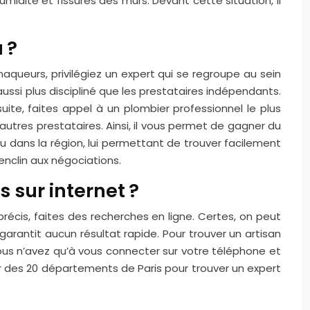
midité et fissures des murs. Devant cette situation, il
u ?
queurs, privilégiez un expert qui se regroupe au sein
aussi plus discipliné que les prestataires indépendants.
nsuite, faites appel à un plombier professionnel le plus
autres prestataires. Ainsi, il vous permet de gagner du
eau dans la région, lui permettant de trouver facilement
 enclin aux négociations.
 sur internet ?
écis, faites des recherches en ligne. Certes, on peut
garantit aucun résultat rapide. Pour trouver un artisan
ous n’avez qu’à vous connecter sur votre téléphone et
r des 20 départements de Paris pour trouver un expert