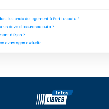
 dans les choix de logement à Port Leucate ?
cer un devis d’assurance auto ?
ment à Dijon ?
des avantages exclusifs