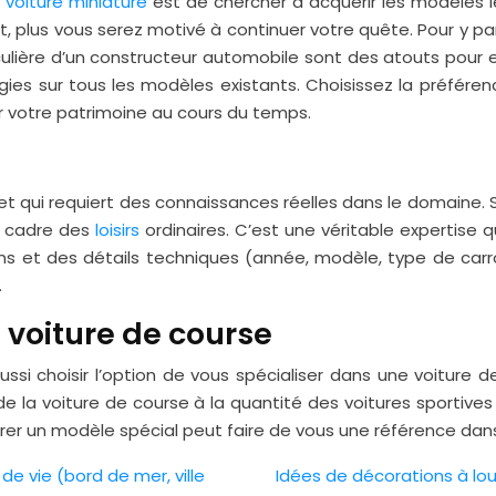
e
voiture miniature
est de chercher à acquérir les modèles l
, plus vous serez motivé à continuer votre quête. Pour y par
ulière d’un constructeur automobile sont des atouts pour e
rgies sur tous les modèles existants. Choisissez la préfére
dir votre patrimoine au cours du temps.
et qui requiert des connaissances réelles dans le domaine. S
e cadre des
loisirs
ordinaires. C’est une véritable expertise 
s et des détails techniques (année, modèle, type de carros
.
 voiture de course
aussi choisir l’option de vous spécialiser dans une voitu
té de la voiture de course à la quantité des voitures sporti
urer un modèle spécial peut faire de vous une référence dans
 de vie (bord de mer, ville
Idées de décorations à lou