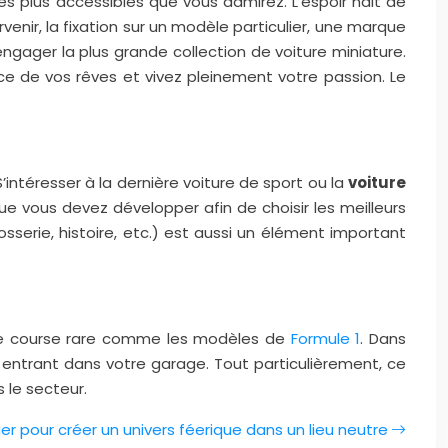
es plus accessibles que vous admirez. L’espoir nait de
venir, la fixation sur un modèle particulier, une marque
ngager la plus grande collection de voiture miniature.
nce de vos rêves et vivez pleinement votre passion. Le
’intéresser à la dernière voiture de sport ou la
voiture
que vous devez développer afin de choisir les meilleurs
serie, histoire, etc.) est aussi un élément important
re de course rare comme les modèles de
Formule 1
. Dans
ves entrant dans votre garage. Tout particulièrement, ce
 le secteur.
er pour créer un univers féerique dans un lieu neutre