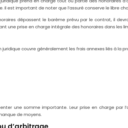
on juridique prend en charge tout ou partie des honoraires 
. Il est important de noter que l’assuré conserve le libre ch
noraires dépassent le barème prévu par le contrat, il devr
nt une prise en charge intégrale des honoraires dans les lim
n juridique couvre généralement les frais annexes liés à la 
senter une somme importante. Leur prise en charge par l
 manque de moyens.
ou d’arbitrage