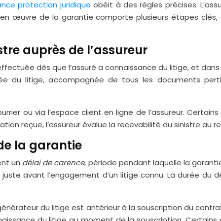
nce protection juridique
obéit à des règles précises. L’as
en œuvre de la garantie comporte plusieurs étapes clés, 
stre auprès de l’assureur
 effectuée dès que l’assuré a connaissance du litige, et dan
aillée du litige, accompagnée de tous les documents per
urrier ou via l’espace client en ligne de l’assureur. Cert
aration reçue, l’assureur évalue la recevabilité du sinistre au
de la garantie
ient un
délai de carence
, période pendant laquelle la garanti
s, juste avant l’engagement d’un litige connu. La durée du 
 générateur du litige est antérieur à la souscription du cont
 connaissance du litige au moment de la souscription. Certa