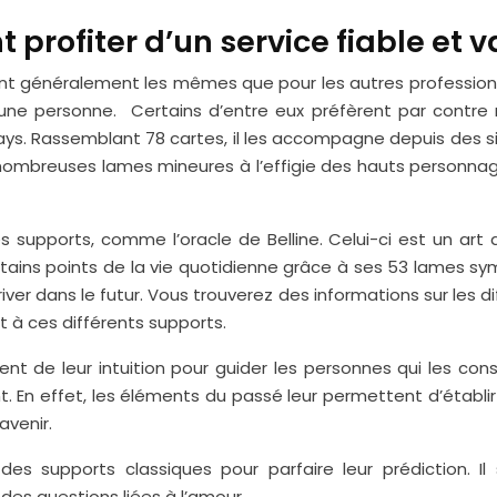
profiter d’un service fiable et v
ont généralement les mêmes que pour les autres professionne
d’une personne. Certains d’entre eux préfèrent par contre 
ays. Rassemblant 78 cartes, il les accompagne depuis des sièc
nombreuses lames mineures à l’effigie des hauts personnage
es supports, comme l’oracle de Belline. Celui-ci est un art 
certains points de la vie quotidienne grâce à ses 53 lames s
r dans le futur. Vous trouverez des informations sur les di
 à ces différents supports.
t de leur intuition pour guider les personnes qui les consu
n effet, les éléments du passé leur permettent d’établir u
avenir.
t des supports classiques pour parfaire leur prédiction.
es questions liées à l’amour.