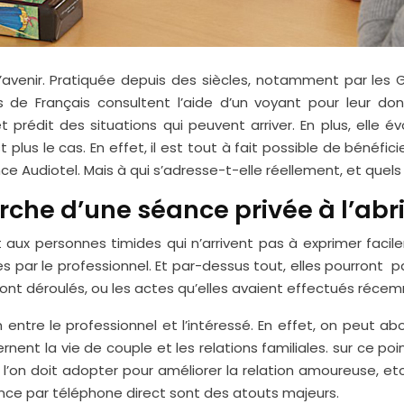
 l’avenir. Pratiquée depuis des siècles, notamment par les
ons de Français consultent l’aide d’un voyant pour leur don
 prédit des situations qui peuvent arriver. En plus, elle é
plus le cas. En effet, il est tout à fait possible de bénéfic
e Audiotel. Mais à qui s’adresse-t-elle réellement, et quels 
rche d’une séance privée à l’abr
aux personnes timides qui n’arrivent pas à exprimer facil
 par le professionnel. Et par-dessus tout, elles pourront pa
ont déroulés, ou les actes qu’elles avaient effectués récem
 entre le professionnel et l’intéressé. En effet, on peut ab
rnent la vie de couple et les relations familiales. sur ce 
 l’on doit adopter pour améliorer la relation amoureuse, 
yance par téléphone direct sont des atouts majeurs.