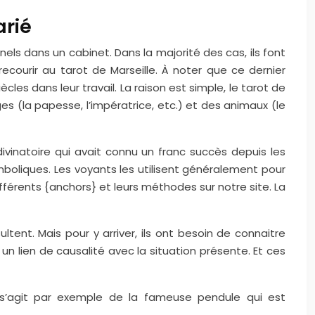
arié
ls dans un cabinet. Dans la majorité des cas, ils font
recourir au tarot de Marseille. À noter que ce dernier
les dans leur travail. La raison est simple, le tarot de
s (la papesse, l’impératrice, etc.) et des animaux (le
divinatoire qui avait connu un franc succès depuis les
ymboliques. Les voyants les utilisent généralement pour
fférents {anchors} et leurs méthodes sur notre site. La
ltent. Mais pour y arriver, ils ont besoin de connaitre
n lien de causalité avec la situation présente. Et ces
 Il s’agit par exemple de la fameuse pendule qui est